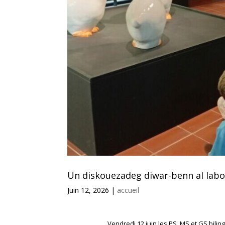
Un diskouezadeg diwar-benn al labou
Juin 12, 2026
|
accueil
Vendredi 12 juin les PS, MS et GS bilin