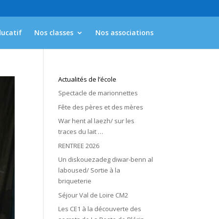
ducatif
Nos classes
Nos associations
Actualités de l’école
Spectacle de marionnettes
Fête des pères et des mères
War hent al laezh/ sur les
traces du lait …
RENTREE 2026
Un diskouezadeg diwar-benn al
laboused/ Sortie à la
briqueterie
Séjour Val de Loire CM2
Les CE1 à la découverte des