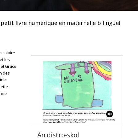
e petit livre numérique en maternelle bilingue!
 scolaire
et les
ue! Grâce
on des
r le
cette
onne
An distro-skol