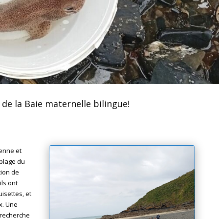
de la Baie maternelle bilingue!
yenne et
 plage du
tion de
ils ont
isettes, et
x. Une
 recherche