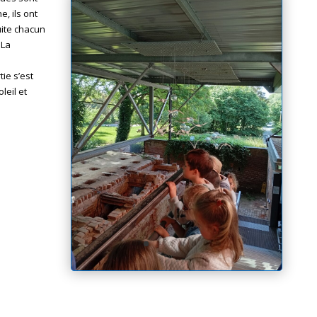
e, ils ont
uite chacun
 La
ie s’est
leil et