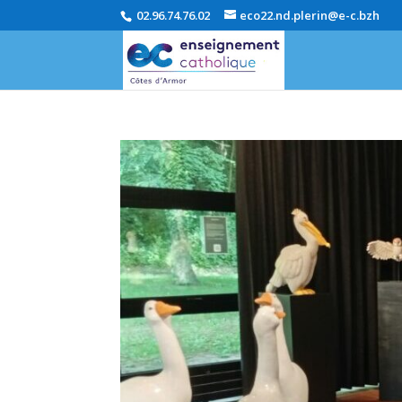
02.96.74.76.02
eco22.nd.plerin@e-c.bzh