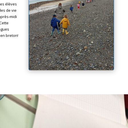
Les élèves
des de vie
après-midi
Cette
ingues
 en breton!