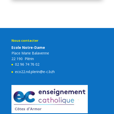
Nous contacter
Ecole Notre-Dame
Place Marie Balavenne
22 190 Plérin
02 96 74 76 02
eco22.nd.plerin@e-c.bzh