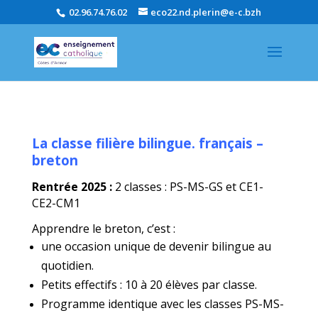
02.96.74.76.02
eco22.nd.plerin@e-c.bzh
La classe filière bilingue. français –
breton
Rentrée 2025 :
2 classes : PS-MS-GS et CE1-
CE2-CM1
Apprendre le breton, c’est :
une occasion unique de devenir bilingue au
quotidien.
Petits effectifs : 10 à 20 élèves par classe.
Programme identique avec les classes PS-MS-