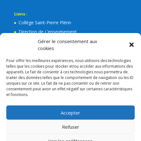
Liens :
Collège Saint-Pierre Plérin
Direction de L’enseignement
La Mairie de Plérin
Gérer le consentement aux
cookies
Ecole Jean Leuduger Plérin
Facebook de l’Apel Notre-Dame
Pour offrir les meilleures expériences, nous utilisons des technologies
telles que les cookies pour stocker et/ou accéder aux informations des
Lien admin
appareils. Le fait de consentir à ces technologies nous permettra de
Mentions légales
traiter des données telles que le comportement de navigation ou les ID
uniques sur ce site. Le fait de ne pas consentir ou de retirer son
RGPD
consentement peut avoir un effet négatif sur certaines caractéristiques
et fonctions.
Consigne VIGIPIRAT
Nos partenaires
Accepter
APEL
Refuser
Voir les préférences