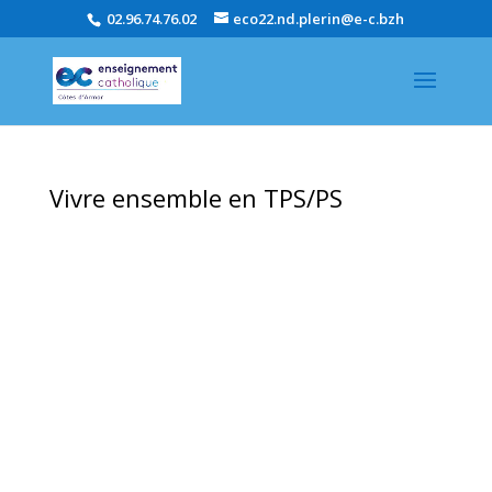
02.96.74.76.02
eco22.nd.plerin@e-c.bzh
Vivre ensemble en TPS/PS