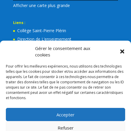
Afficher une carte plus grande
Liens :
Collège Saint-Pierre Plérin
Direction de L’enseignement
La Mairie de Plérin
Gérer le consentement aux
cookies
Ecole Jean Leuduger Plérin
Facebook de l’Apel Notre-Dame
Pour offrir les meilleures expériences, nous utilisons des technologies
telles que les cookies pour stocker et/ou accéder aux informations des
Lien admin
appareils. Le fait de consentir à ces technologies nous permettra de
Mentions légales
traiter des données telles que le comportement de navigation ou les ID
uniques sur ce site. Le fait de ne pas consentir ou de retirer son
RGPD
consentement peut avoir un effet négatif sur certaines caractéristiques
et fonctions.
Consigne VIGIPIRAT
Nos partenaires
Accepter
APEL
Refuser