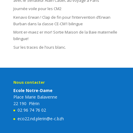
avec le Sénateur Alain Cadec au voyage à Paris
Journée voile pour les CM2
Kenavo Erwan ! Clap de fin pour l’intervention d’Erwan
Burban dans la classe CE-CM1 bilingue
Mont er-maez er mor! Sortie Maison de la Baie maternelle
bilingue!
Sur les traces de l’ours blanc.
Nous contacter
Ecole Notre-Dame
Place Marie Balavenne
22 190 Plérin
02 96 74 76 02
eco22.nd.plerin@e-c.bzh