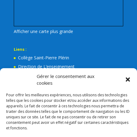
Afficher une carte plus grande
Liens :
Collège Saint-Pierre Plérin
Direction de L’enseignement
La Mairie de Plérin
Gérer le consentement aux
cookies
Ecole Jean Leuduger Plérin
Facebook de l’Apel Notre-Dame
Pour offrir les meilleures expériences, nous utilisons des technologies
telles que les cookies pour stocker et/ou accéder aux informations des
Lien admin
appareils. Le fait de consentir à ces technologies nous permettra de
Mentions légales
traiter des données telles que le comportement de navigation ou les ID
uniques sur ce site. Le fait de ne pas consentir ou de retirer son
RGPD
consentement peut avoir un effet négatif sur certaines caractéristiques
et fonctions.
Consigne VIGIPIRAT