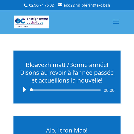
02.96.74.76.02
eco22.nd.plerin@e-c.bzh
Bloavezh mat! /Bonne année!
Disons au revoir à l’année passée
et accueillons la nouvelle!
Lecteur
00:00
audio
Alo, Itron Mao!