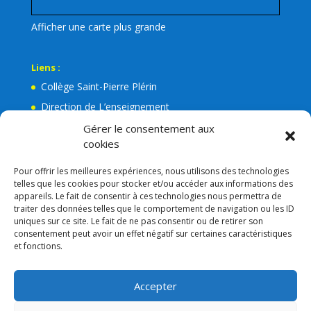
Afficher une carte plus grande
Liens :
Collège Saint-Pierre Plérin
Direction de L’enseignement
La Mairie de Plérin
Gérer le consentement aux
cookies
Ecole Jean Leuduger Plérin
Facebook de l’Apel Notre-Dame
Pour offrir les meilleures expériences, nous utilisons des technologies
telles que les cookies pour stocker et/ou accéder aux informations des
Lien admin
appareils. Le fait de consentir à ces technologies nous permettra de
Mentions légales
traiter des données telles que le comportement de navigation ou les ID
uniques sur ce site. Le fait de ne pas consentir ou de retirer son
RGPD
consentement peut avoir un effet négatif sur certaines caractéristiques
et fonctions.
Consigne VIGIPIRAT
Nos partenaires
Accepter
APEL