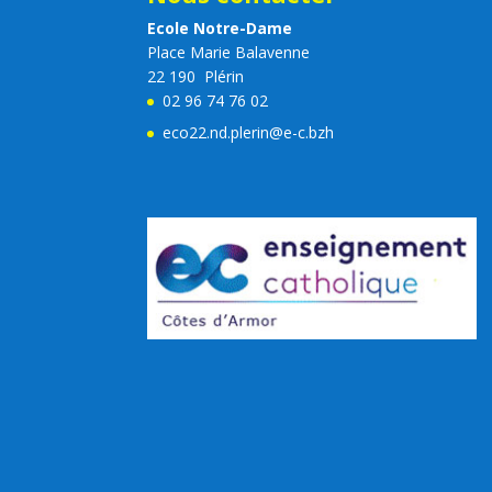
Ecole Notre-Dame
Place Marie Balavenne
22 190 Plérin
02 96 74 76 02
eco22.nd.plerin@e-c.bzh