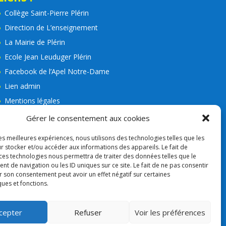
Collège Saint-Pierre Plérin
Direction de L’enseignement
La Mairie de Plérin
Ecole Jean Leuduger Plérin
Facebook de l’Apel Notre-Dame
Lien admin
Mentions légales
RGPD
Gérer le consentement aux cookies
Consigne VIGIPIRAT
les meilleures expériences, nous utilisons des technologies telles que les
Nos partenaires
r stocker et/ou accéder aux informations des appareils. Le fait de
 ces technologies nous permettra de traiter des données telles que le
APEL
 de navigation ou les ID uniques sur ce site. Le fait de ne pas consentir
r son consentement peut avoir un effet négatif sur certaines
ques et fonctions.
cepter
Refuser
Voir les préférences