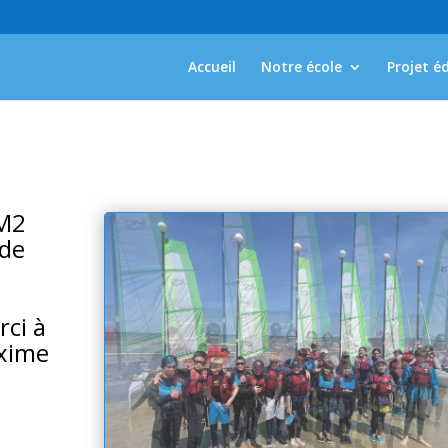
Accueil
Notre école
Projet é
CM2
 de
rci à
axime