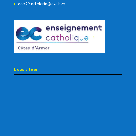
eco22.nd.plerin@e-c.bzh
Nous situer