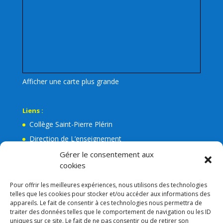
Afficher une carte plus grande
Liens :
Collège Saint-Pierre Plérin
Direction de L’enseignement
La Mairie de Plérin
Gérer le consentement aux
cookies
Ecole Jean Leuduger Plérin
Facebook de l’Apel Notre-Dame
Pour offrir les meilleures expériences, nous utilisons des technologies
telles que les cookies pour stocker et/ou accéder aux informations des
Lien admin
appareils. Le fait de consentir à ces technologies nous permettra de
Mentions légales
traiter des données telles que le comportement de navigation ou les ID
uniques sur ce site. Le fait de ne pas consentir ou de retirer son