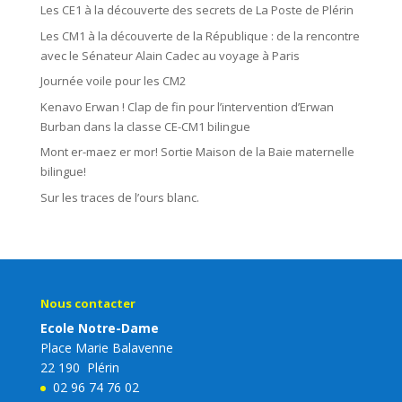
Les CE1 à la découverte des secrets de La Poste de Plérin
Les CM1 à la découverte de la République : de la rencontre
avec le Sénateur Alain Cadec au voyage à Paris
Journée voile pour les CM2
Kenavo Erwan ! Clap de fin pour l’intervention d’Erwan
Burban dans la classe CE-CM1 bilingue
Mont er-maez er mor! Sortie Maison de la Baie maternelle
bilingue!
Sur les traces de l’ours blanc.
Nous contacter
Ecole Notre-Dame
Place Marie Balavenne
22 190 Plérin
02 96 74 76 02