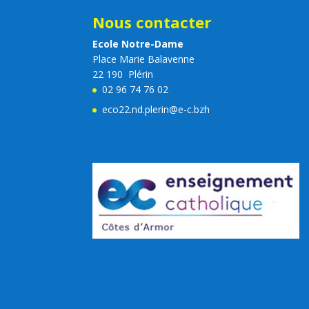
Nous contacter
Ecole Notre-Dame
Place Marie Balavenne
22 190 Plérin
02 96 74 76 02
eco22.nd.plerin@e-c.bzh