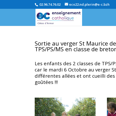
02.96.74.76.02
eco22.nd.plerin@e-c.bzh
Sortie au verger St Maurice d
TPS/PS/MS en classe de breto
Les enfants des 2 classes de TPS/P
car le mardi 6 Octobre au verger S
différentes allées et ont cueilli d
goûtées !!!