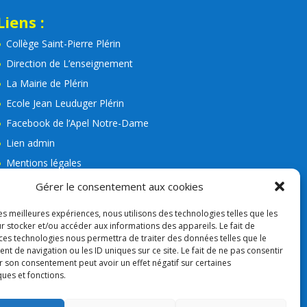
Liens :
Collège Saint-Pierre Plérin
Direction de L’enseignement
La Mairie de Plérin
Ecole Jean Leuduger Plérin
Facebook de l’Apel Notre-Dame
Lien admin
Mentions légales
RGPD
Gérer le consentement aux cookies
Consigne VIGIPIRAT
les meilleures expériences, nous utilisons des technologies telles que les
Nos partenaires
r stocker et/ou accéder aux informations des appareils. Le fait de
 ces technologies nous permettra de traiter des données telles que le
APEL
 de navigation ou les ID uniques sur ce site. Le fait de ne pas consentir
r son consentement peut avoir un effet négatif sur certaines
ques et fonctions.