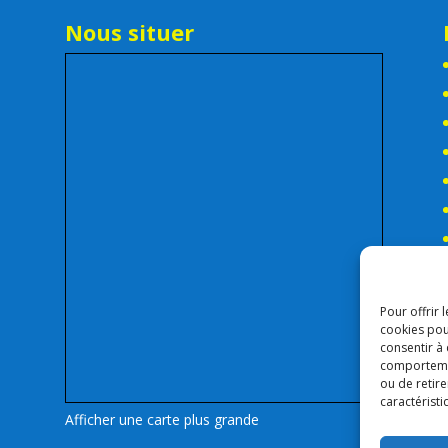
Nous situer
Pour offrir 
cookies pou
consentir à
comportement
ou de retire
caractéristi
Afficher une carte plus grande