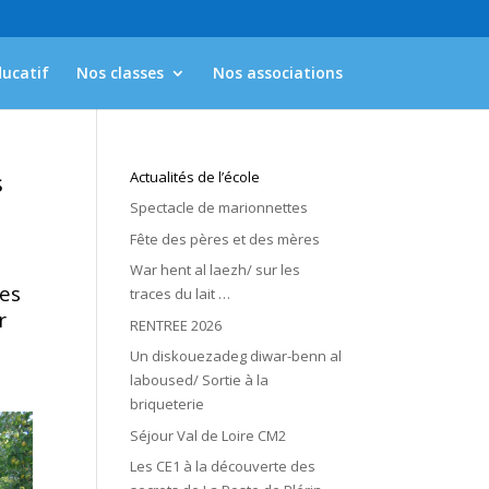
ducatif
Nos classes
Nos associations
s
Actualités de l’école
Spectacle de marionnettes
Fête des pères et des mères
War hent al laezh/ sur les
les
traces du lait …
r
RENTREE 2026
Un diskouezadeg diwar-benn al
laboused/ Sortie à la
briqueterie
Séjour Val de Loire CM2
Les CE1 à la découverte des