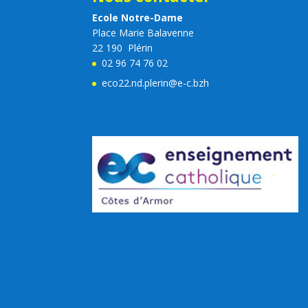
Ecole Notre-Dame
Place Marie Balavenne
22 190 Plérin
02 96 74 76 02
eco22.nd.plerin@e-c.bzh