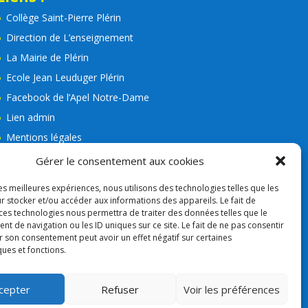
Collège Saint-Pierre Plérin
Direction de L’enseignement
La Mairie de Plérin
Ecole Jean Leuduger Plérin
Facebook de l’Apel Notre-Dame
Lien admin
Mentions légales
RGPD
Gérer le consentement aux cookies
Consigne VIGIPIRAT
les meilleures expériences, nous utilisons des technologies telles que les
Nos partenaires
r stocker et/ou accéder aux informations des appareils. Le fait de
 ces technologies nous permettra de traiter des données telles que le
APEL
 de navigation ou les ID uniques sur ce site. Le fait de ne pas consentir
r son consentement peut avoir un effet négatif sur certaines
ques et fonctions.
cepter
Refuser
Voir les préférences