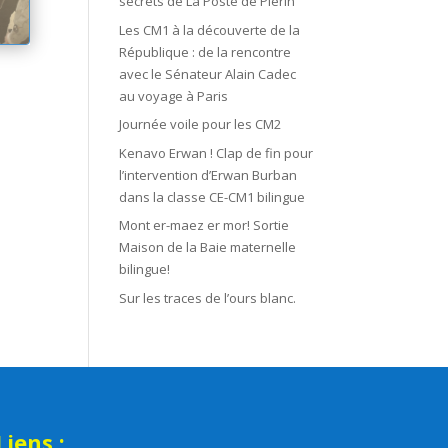
secrets de La Poste de Plérin
Les CM1 à la découverte de la
République : de la rencontre
avec le Sénateur Alain Cadec
au voyage à Paris
Journée voile pour les CM2
Kenavo Erwan ! Clap de fin pour
l’intervention d’Erwan Burban
dans la classe CE-CM1 bilingue
Mont er-maez er mor! Sortie
Maison de la Baie maternelle
bilingue!
Sur les traces de l’ours blanc.
Liens :