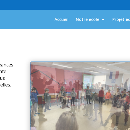
Accueil
Notre école
Projet é
éances
nte
ous
elles.