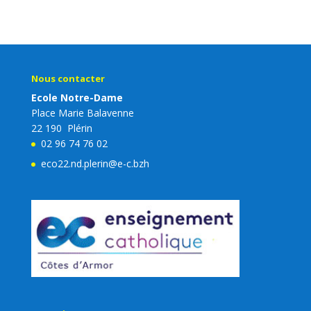
Nous contacter
Ecole Notre-Dame
Place Marie Balavenne
22 190 Plérin
02 96 74 76 02
eco22.nd.plerin@e-c.bzh