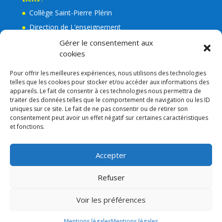
Collège Saint-Pierre Plérin
Direction de L’enseignement
La Mairie de Plérin
Gérer le consentement aux
cookies
Ecole Jean Leuduger Plérin
Facebook de l’Apel Notre-Dame
Pour offrir les meilleures expériences, nous utilisons des technologies
telles que les cookies pour stocker et/ou accéder aux informations des
Lien admin
appareils. Le fait de consentir à ces technologies nous permettra de
Mentions légales
traiter des données telles que le comportement de navigation ou les ID
uniques sur ce site. Le fait de ne pas consentir ou de retirer son
RGPD
consentement peut avoir un effet négatif sur certaines caractéristiques
et fonctions.
Consigne VIGIPIRAT
Nos partenaires
Accepter
APEL
Refuser
Voir les préférences
Mentions légales
Mentions légales