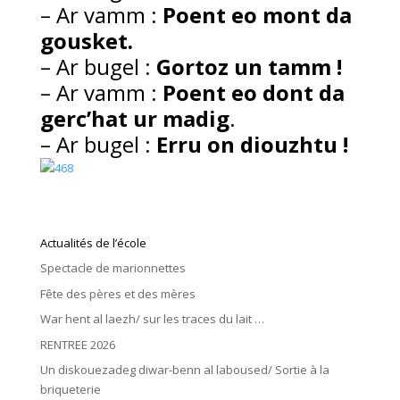
–
Ar vamm :
Poent eo mont da
gousket.
–
Ar bugel :
Gortoz un tamm
!
–
Ar vamm :
Poent eo dont da
gerc’hat ur madig
.
–
Ar bugel :
Erru on diouzhtu
!
Actualités de l’école
Spectacle de marionnettes
Fête des pères et des mères
War hent al laezh/ sur les traces du lait …
RENTREE 2026
Un diskouezadeg diwar-benn al laboused/ Sortie à la
briqueterie