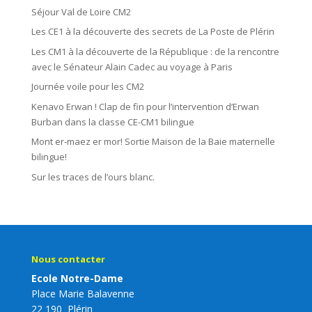
Séjour Val de Loire CM2
Les CE1 à la découverte des secrets de La Poste de Plérin
Les CM1 à la découverte de la République : de la rencontre
avec le Sénateur Alain Cadec au voyage à Paris
Journée voile pour les CM2
Kenavo Erwan ! Clap de fin pour l’intervention d’Erwan
Burban dans la classe CE-CM1 bilingue
Mont er-maez er mor! Sortie Maison de la Baie maternelle
bilingue!
Sur les traces de l’ours blanc.
Nous contacter
Ecole Notre-Dame
Place Marie Balavenne
22 190 Plérin