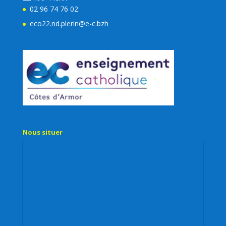
02 96 74 76 02
eco22.nd.plerin@e-c.bzh
Nous situer