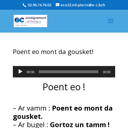
02.96.74.76.02
eco22.nd.plerin@e-c.bzh
Poent eo mont da gousket!
Lecteur
00:00
00:00
audio
Poent eo
!
–
Ar vamm :
Poent eo mont da
gousket.
–
Ar bugel :
Gortoz un tamm
!