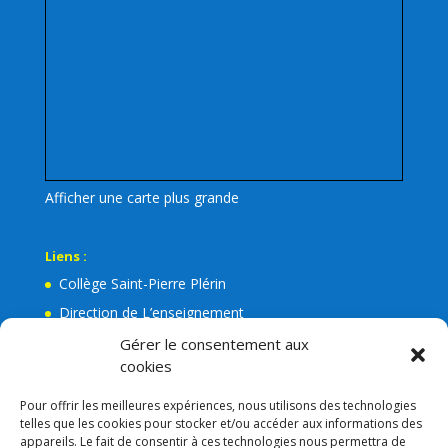
Afficher une carte plus grande
Liens :
Collège Saint-Pierre Plérin
Direction de L’enseignement
La Mairie de Plérin
Gérer le consentement aux
cookies
Ecole Jean Leuduger Plérin
Facebook de l’Apel Notre-Dame
Pour offrir les meilleures expériences, nous utilisons des technologies
telles que les cookies pour stocker et/ou accéder aux informations des
Lien admin
appareils. Le fait de consentir à ces technologies nous permettra de