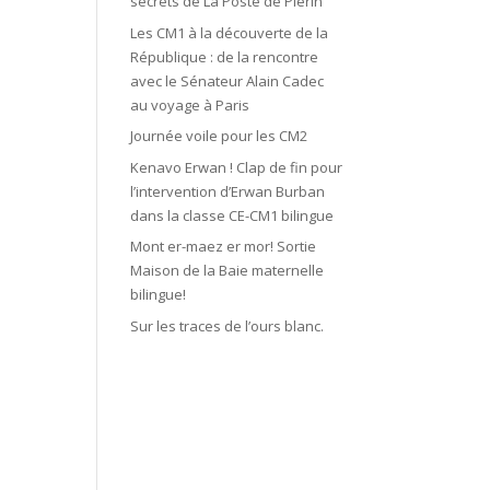
secrets de La Poste de Plérin
Les CM1 à la découverte de la
République : de la rencontre
avec le Sénateur Alain Cadec
au voyage à Paris
Journée voile pour les CM2
Kenavo Erwan ! Clap de fin pour
l’intervention d’Erwan Burban
dans la classe CE-CM1 bilingue
Mont er-maez er mor! Sortie
Maison de la Baie maternelle
bilingue!
Sur les traces de l’ours blanc.