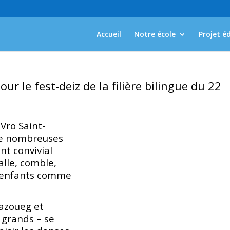
Accueil
Notre école
Projet é
our le fest-deiz de la filière bilingue du 22
Vro Saint-
de nombreuses
t convivial
alle, comble,
s enfants comme
zazoueg et
 grands – se