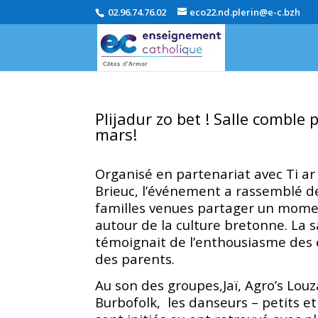
02.96.74.76.02
eco22.nd.plerin@e-c.bzh
Plijadur zo bet ! Salle comble p
mars!
Organisé en partenariat avec Ti ar 
Brieuc, l’événement a rassemblé 
familles venues partager un momen
autour de la culture bretonne. La s
témoignait de l’enthousiasme de
des parents.
Au son des groupes,Jaï, Agro’s Lou
Burbofolk, les danseurs – petits et