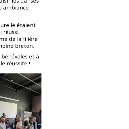
aisir les danses
ne ambiance
urelle étaient
 réussi,
e de la filière
moine breton.
 bénévoles et à
le réussite !