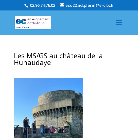
02.96.74.76.02
eco22.nd.plerin@e-c.bzh
Les MS/GS au château de la
Hunaudaye