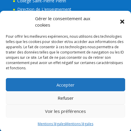
Collège Saint-Pierre Plérin
Direction de L’enseignement
La Mairie de Plérin
Gérer le consentement aux
cookies
Ecole Jean Leuduger Plérin
Facebook de l’Apel Notre-Dame
Pour offrir les meilleures expériences, nous utilisons des technologies
telles que les cookies pour stocker et/ou accéder aux informations des
Lien admin
appareils. Le fait de consentir à ces technologies nous permettra de
Mentions légales
traiter des données telles que le comportement de navigation ou les ID
uniques sur ce site. Le fait de ne pas consentir ou de retirer son
RGPD
consentement peut avoir un effet négatif sur certaines caractéristiques
et fonctions.
Consigne VIGIPIRAT
Nos partenaires
Accepter
APEL
Refuser
Voir les préférences
Mentions légales
Mentions légales