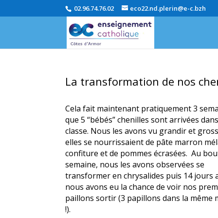
02.96.74.76.02
eco22.nd.plerin@e-c.bzh
La transformation de nos chen
Cela fait maintenant pratiquement 3 sem
que 5 “bébés” chenilles sont arrivées dan
classe. Nous les avons vu grandir et gross
elles se nourrissaient de pâte marron mé
confiture et de pommes écrasées. Au bou
semaine, nous les avons observées se
transformer en chrysalides puis 14 jours 
nous avons eu la chance de voir nos prem
paillons sortir (3 papillons dans la même
!).