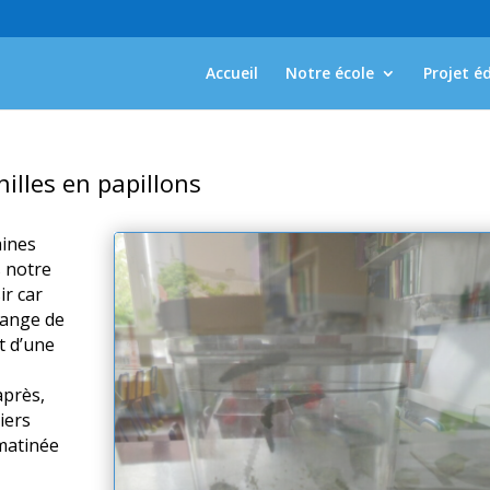
Accueil
Notre école
Projet é
illes en papillons
aines
s notre
ir car
lange de
t d’une
après,
iers
 matinée