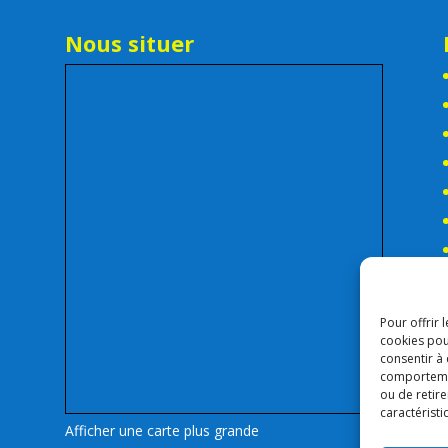
Nous situer
Pour offrir 
cookies pou
consentir à
comportement
ou de retire
caractéristi
Afficher une carte plus grande