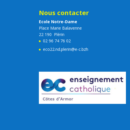
Nous contacter
Ecole Notre-Dame
Place Marie Balavenne
22 190 Plérin
02 96 74 76 02
eco22.nd.plerin@e-c.bzh