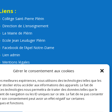
Liens :
Collège Saint-Pierre Plérin
Direction de L’enseignement
La Mairie de Plérin
Ecole Jean Leuduger Plérin
Facebook de l’Apel Notre-Dame
Lien admin
Mentions légales
RGPD
Gérer le consentement aux cookies
Consigne VIGIPIRAT
les meilleures expériences, nous utilisons des technologies telles que les
Nos partenaires
r stocker et/ou accéder aux informations des appareils. Le fait de
 ces technologies nous permettra de traiter des données telles que le
APEL
 de navigation ou les ID uniques sur ce site. Le fait de ne pas consentir
r son consentement peut avoir un effet négatif sur certaines
ques et fonctions.