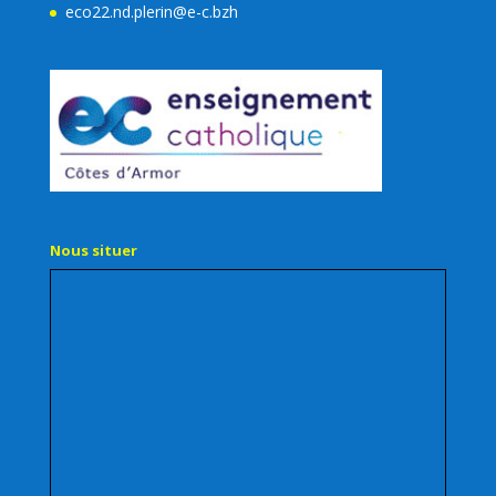
eco22.nd.plerin@e-c.bzh
Nous situer