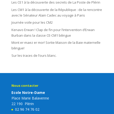
Les CE1 à la découverte des secrets de La Poste de Plérin
Les CM1 à la découverte de la République : de la rencontre
avec le Sénateur Alain Cadec au voyage à Paris
Journée voile pour les CM2
Kenavo Erwan ! Clap de fin pour l’intervention d’Erwan
Burban dans la classe CE-CM1 bilingue
Mont er-maez er mor! Sortie Maison de la Baie maternelle
bilingue!
Sur les traces de l’ours blanc.
Nous contacter
Ecole Notre-Dame
Place Marie Balavenne
22 190 Plérin
02 96 74 76 02