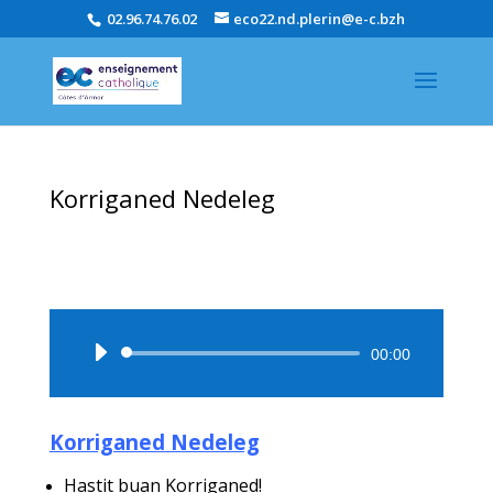
02.96.74.76.02
eco22.nd.plerin@e-c.bzh
Korriganed Nedeleg
Lecteur
00:00
audio
Korriganed Nedeleg
Hastit buan Korriganed!