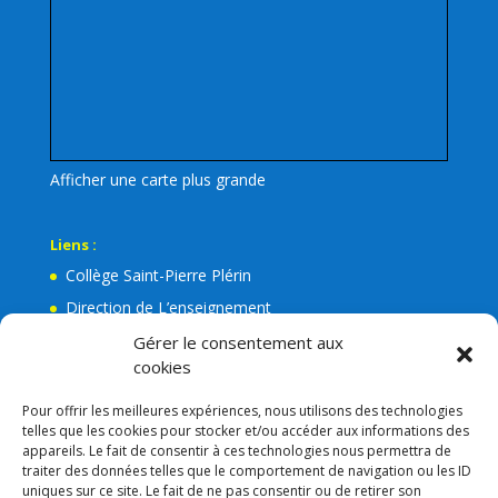
Afficher une carte plus grande
Liens :
Collège Saint-Pierre Plérin
Direction de L’enseignement
La Mairie de Plérin
Gérer le consentement aux
cookies
Ecole Jean Leuduger Plérin
Facebook de l’Apel Notre-Dame
Pour offrir les meilleures expériences, nous utilisons des technologies
telles que les cookies pour stocker et/ou accéder aux informations des
Lien admin
appareils. Le fait de consentir à ces technologies nous permettra de
Mentions légales
traiter des données telles que le comportement de navigation ou les ID
uniques sur ce site. Le fait de ne pas consentir ou de retirer son