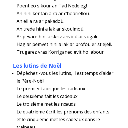
Poent eo sikour an Tad Nedeleg!
An hini kentañ a ra ar c’hoarielloù.
An eil a ra ar pakadoù.
An trede hini a lak ar skoulmoù.
Ar pevare hini a skriv anvioù ar vugale
Hag ar pemvet hini a lak ar profoù er stlejell.
Trugarez vras Korriganed evit ho labour!
Les lutins de Noël
Dépêchez -vous les lutins, il est temps d’aider
le Père-Noël!
Le premier fabrique les cadeaux
Le deuxième fait les cadeaux
Le troisième met les nœuds
Le quatrième écrit les prénoms des enfants
et le cinquième met les cadeaux dans le
traîneau