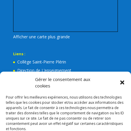
Afficher une carte plus grande
Liens :
Collège Saint-Pierre Plérin
Direction de L’enseignement
La Mairie de Plérin
Gérer le consentement aux
cookies
Ecole Jean Leuduger Plérin
Facebook de l’Apel Notre-Dame
Pour offrir les meilleures expériences, nous utilisons des technologies
telles que les cookies pour stocker et/ou accéder aux informations des
Lien admin
appareils. Le fait de consentir à ces technologies nous permettra de
Mentions légales
traiter des données telles que le comportement de navigation ou les ID
uniques sur ce site. Le fait de ne pas consentir ou de retirer son
RGPD
consentement peut avoir un effet négatif sur certaines caractéristiques
et fonctions.
Consigne VIGIPIRAT