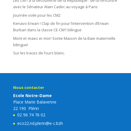
Les CM1 à la découverte de la République : de la rencontre
avec le Sénateur Alain Cadec au voyage à Paris
Journée voile pour les CM2
Kenavo Erwan ! Clap de fin pour l’intervention d’Erwan
Burban dans la classe CE-CM1 bilingue
Mont er-maez er mor! Sortie Maison de la Baie maternelle
bilingue!
Sur les traces de l’ours blanc.
Nous contacter
Ecole Notre-Dame
Place Marie Balavenne
22 190 Plérin
02 96 74 76 02
eco22.nd.plerin@e-c.bzh