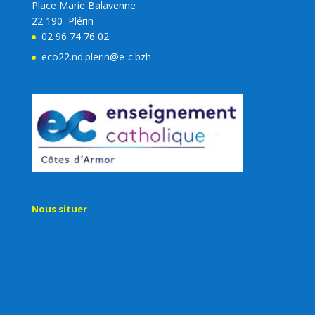
Place Marie Balavenne
22 190 Plérin
02 96 74 76 02
eco22.nd.plerin@e-c.bzh
Nous situer