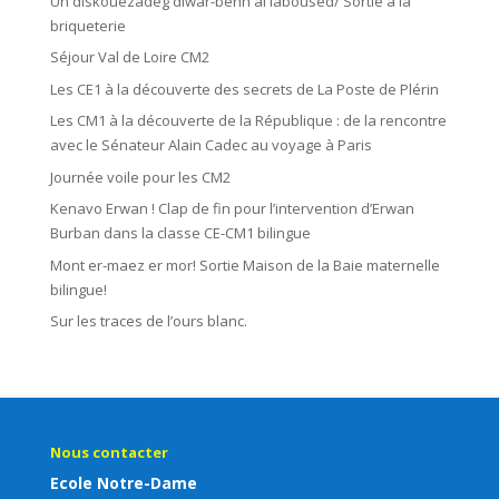
Un diskouezadeg diwar-benn al laboused/ Sortie à la
briqueterie
Séjour Val de Loire CM2
Les CE1 à la découverte des secrets de La Poste de Plérin
Les CM1 à la découverte de la République : de la rencontre
avec le Sénateur Alain Cadec au voyage à Paris
Journée voile pour les CM2
Kenavo Erwan ! Clap de fin pour l’intervention d’Erwan
Burban dans la classe CE-CM1 bilingue
Mont er-maez er mor! Sortie Maison de la Baie maternelle
bilingue!
Sur les traces de l’ours blanc.
Nous contacter
Ecole Notre-Dame