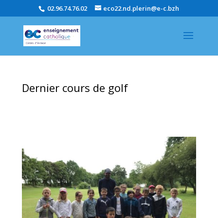
02.96.74.76.02
eco22.nd.plerin@e-c.bzh
Dernier cours de golf