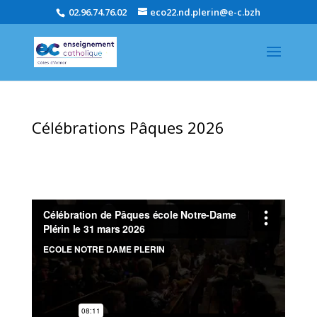
02.96.74.76.02
eco22.nd.plerin@e-c.bzh
Célébrations Pâques 2026