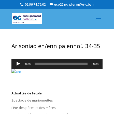
02.96.74.76.02
eco22.nd.plerin@e-c.bzh
Ar soniad en/enn pajennoù 34-35
Lecteur
00:00
00:00
audio
Actualités de l’école
Spectacle de marionnettes
Fête des pères et des mères