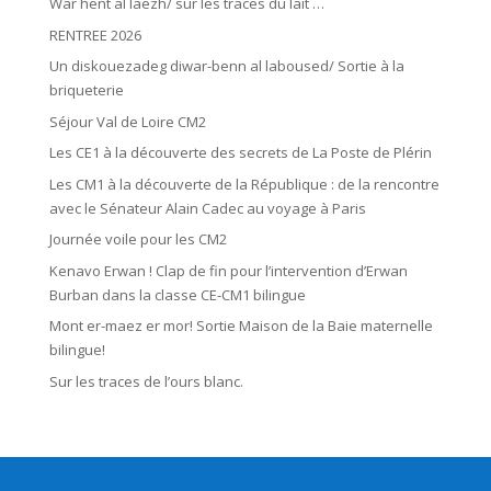
War hent al laezh/ sur les traces du lait …
RENTREE 2026
Un diskouezadeg diwar-benn al laboused/ Sortie à la
briqueterie
Séjour Val de Loire CM2
Les CE1 à la découverte des secrets de La Poste de Plérin
Les CM1 à la découverte de la République : de la rencontre
avec le Sénateur Alain Cadec au voyage à Paris
Journée voile pour les CM2
Kenavo Erwan ! Clap de fin pour l’intervention d’Erwan
Burban dans la classe CE-CM1 bilingue
Mont er-maez er mor! Sortie Maison de la Baie maternelle
bilingue!
Sur les traces de l’ours blanc.