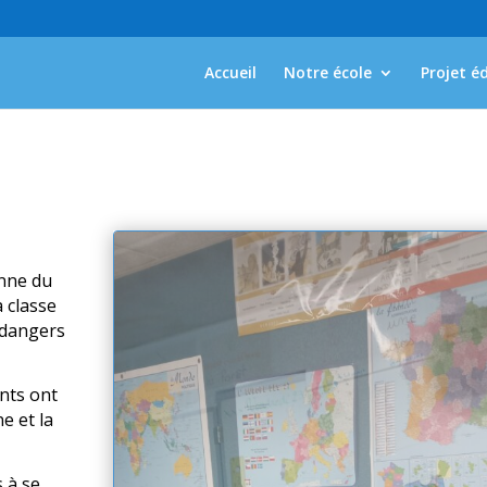
Accueil
Notre école
Projet é
onne du
 classe
x dangers
ants ont
ne et la
 à se