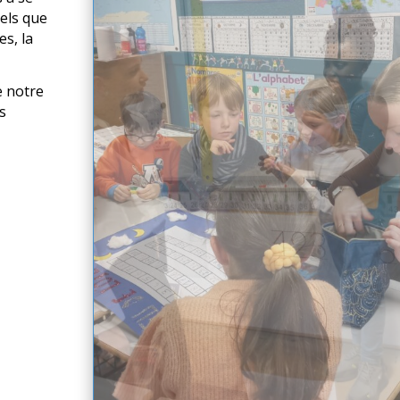
els que
es, la
e notre
s