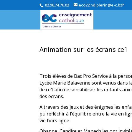
02.96.74.76.02
eco22.nd.plerin@e-c.bzh
Animation sur les écrans ce1
Trois élèves de Bac Pro Service à la pers
Lycée Marie Balavenne sont venus dans la
de ce1 afin de sensibiliser les enfants au
des écrans.
A travers des jeux et des énigmes les enf
pu réfléchir à l’équilibre entre la vie en lig
vie hors ligne.
Obanne, Candice et Manech les ont invités