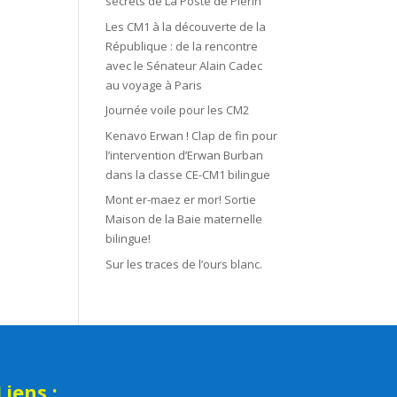
secrets de La Poste de Plérin
Les CM1 à la découverte de la
République : de la rencontre
avec le Sénateur Alain Cadec
au voyage à Paris
Journée voile pour les CM2
Kenavo Erwan ! Clap de fin pour
l’intervention d’Erwan Burban
dans la classe CE-CM1 bilingue
Mont er-maez er mor! Sortie
Maison de la Baie maternelle
bilingue!
Sur les traces de l’ours blanc.
Liens :