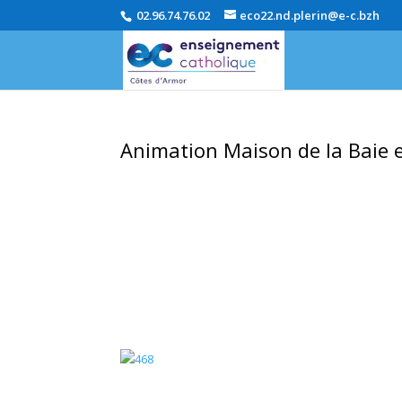
02.96.74.76.02
eco22.nd.plerin@e-c.bzh
Animation Maison de la Baie