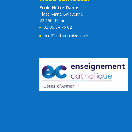
Ecole Notre-Dame
Place Marie Balavenne
22 190 Plérin
02 96 74 76 02
eco22.nd.plerin@e-c.bzh