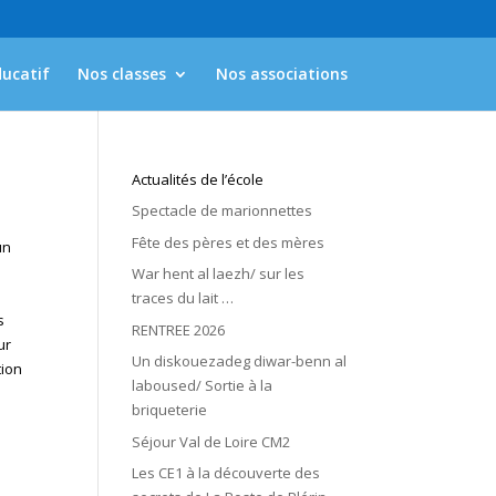
ducatif
Nos classes
Nos associations
Actualités de l’école
Spectacle de marionnettes
Fête des pères et des mères
un
War hent al laezh/ sur les
traces du lait …
s
RENTREE 2026
ur
Un diskouezadeg diwar-benn al
tion
laboused/ Sortie à la
briqueterie
Séjour Val de Loire CM2
Les CE1 à la découverte des