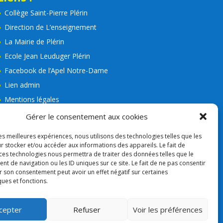
Collège Saint-Pierre Plérin
Direction de L’enseignement
La Mairie de Plérin
Ecole Jean Leuduger Plérin
Facebook de l’Apel Notre-Dame
Lien admin
Mentions légales
RGPD
Gérer le consentement aux cookies
Consigne VIGIPIRAT
les meilleures expériences, nous utilisons des technologies telles que les
Nos partenaires
r stocker et/ou accéder aux informations des appareils. Le fait de
 ces technologies nous permettra de traiter des données telles que le
APEL
 de navigation ou les ID uniques sur ce site. Le fait de ne pas consentir
r son consentement peut avoir un effet négatif sur certaines
ques et fonctions.
cepter
Refuser
Voir les préférences