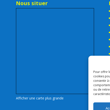
Nous situer
Pour offrir 
cookies pou
consentir à
comportement
ou de retire
caractéristi
Afficher une carte plus grande
Ac