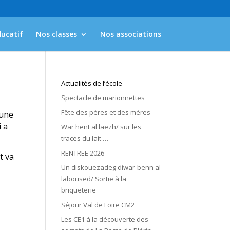
ducatif
Nos classes
Nos associations
Actualités de l’école
Spectacle de marionnettes
Fête des pères et des mères
 une
i a
War hent al laezh/ sur les
traces du lait …
RENTREE 2026
t va
Un diskouezadeg diwar-benn al
laboused/ Sortie à la
briqueterie
Séjour Val de Loire CM2
Les CE1 à la découverte des