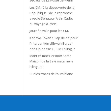
secrets de La Poste de Plérin
Les CM1 à la découverte de la
République : de la rencontre
avec le Sénateur Alain Cadec
au voyage à Paris
Journée voile pour les CM2
Kenavo Erwan ! Clap de fin pour
l’intervention d’Erwan Burban
dans la classe CE-CM1 bilingue
Mont er-maez er mor! Sortie
Maison de la Baie maternelle
bilingue!
Sur les traces de l’ours blanc.