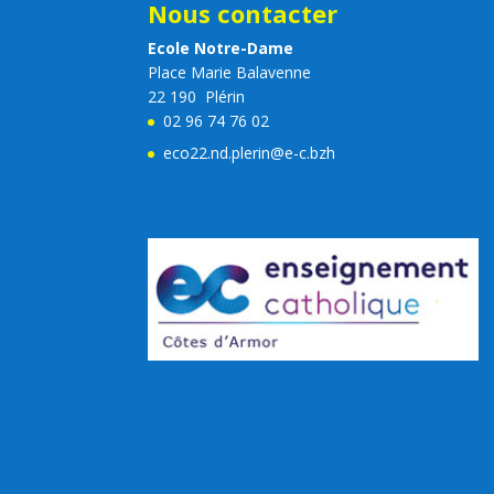
Nous contacter
Ecole Notre-Dame
Place Marie Balavenne
22 190 Plérin
02 96 74 76 02
eco22.nd.plerin@e-c.bzh