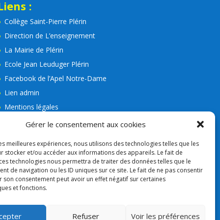
Liens :
Collège Saint-Pierre Plérin
Direction de L’enseignement
La Mairie de Plérin
Ecole Jean Leuduger Plérin
Facebook de l’Apel Notre-Dame
Lien admin
Mentions légales
RGPD
Gérer le consentement aux cookies
Consigne VIGIPIRAT
les meilleures expériences, nous utilisons des technologies telles que les
Nos partenaires
r stocker et/ou accéder aux informations des appareils. Le fait de
 ces technologies nous permettra de traiter des données telles que le
APEL
 de navigation ou les ID uniques sur ce site. Le fait de ne pas consentir
r son consentement peut avoir un effet négatif sur certaines
ques et fonctions.
cepter
Refuser
Voir les préférences