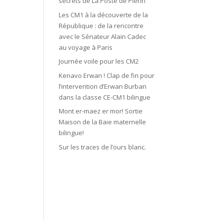
secrets de La Poste de Plérin
Les CM1 à la découverte de la
République : de la rencontre
avec le Sénateur Alain Cadec
au voyage à Paris
Journée voile pour les CM2
Kenavo Erwan ! Clap de fin pour
l’intervention d’Erwan Burban
dans la classe CE-CM1 bilingue
Mont er-maez er mor! Sortie
Maison de la Baie maternelle
bilingue!
Sur les traces de l’ours blanc.