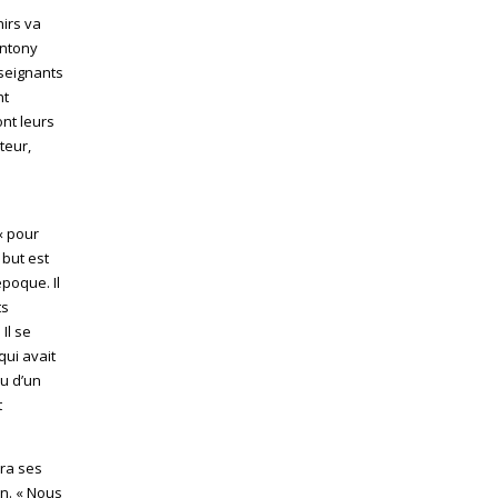
nirs va
Antony
nseignants
nt
ont leurs
teur,
 « pour
 but est
poque. Il
ts
Il se
qui avait
Ou d’un
t
vra ses
n. « Nous