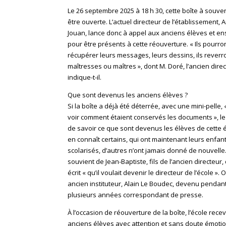
Le 26 septembre 2025 à 18 h 30, cette boîte à souve
être ouverte. L’actuel directeur de l’établissement, 
Jouan, lance donc à appel aux anciens élèves et e
pour être présents à cette réouverture. « Ils pourro
récupérer leurs messages, leurs dessins, ils reverr
maîtresses ou maîtres », dont M. Doré, l’ancien direc
indique-t-il.
Que sont devenus les anciens élèves ?
Si la boîte a déjà été déterrée, avec une mini-pelle,
voir comment étaient conservés les documents », le
de savoir ce que sont devenus les élèves de cette é
en connaît certains, qui ont maintenant leurs enfan
scolarisés, d’autres n’ont jamais donné de nouvelle. 
souvient de Jean-Baptiste, fils de l’ancien directeur, 
écrit « qu’il voulait devenir le directeur de l’école ». 
ancien instituteur, Alain Le Boudec, devenu pendan
plusieurs années correspondant de presse.
À l’occasion de réouverture de la boîte, l’école rece
anciens élèves avec attention et sans doute émotio