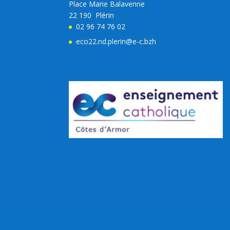
Place Marie Balavenne
22 190 Plérin
02 96 74 76 02
eco22.nd.plerin@e-c.bzh