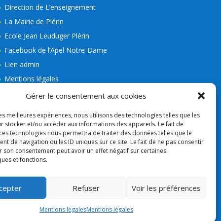
Direction de L’enseignement
La Mairie de Plérin
Ecole Jean Leuduger Plérin
Facebook de l’Apel Notre-Dame
Lien admin
Mentions légales
RGPD
Gérer le consentement aux cookies
Consigne VIGIPIRAT
les meilleures expériences, nous utilisons des technologies telles que les
Nos partenaires
r stocker et/ou accéder aux informations des appareils. Le fait de
 ces technologies nous permettra de traiter des données telles que le
APEL
 de navigation ou les ID uniques sur ce site. Le fait de ne pas consentir
r son consentement peut avoir un effet négatif sur certaines
ques et fonctions.
cepter
Refuser
Voir les préférences
Mentions légales
Mentions légales