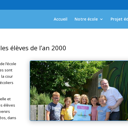
Accueil
Notre école
Projet é
les élèves de l’an 2000
de l’école
es sont
 la cour
écoliers
elle et
es élèves
venirs
éos, dans