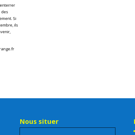
’enterrer
s des
sement. Si
tembre, ils
venir,
range.fr
Nous situer