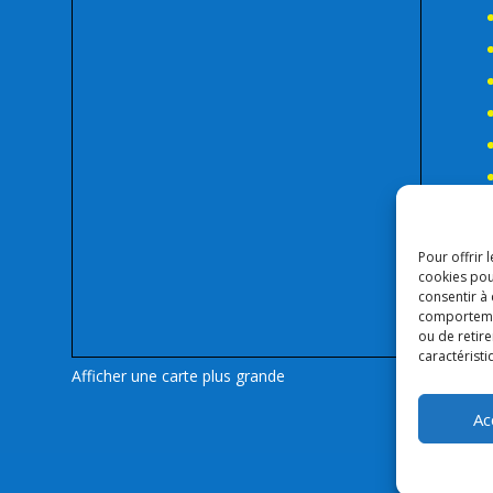
Pour offrir 
cookies pou
consentir à
comportement
ou de retire
caractéristi
Afficher une carte plus grande
Ac