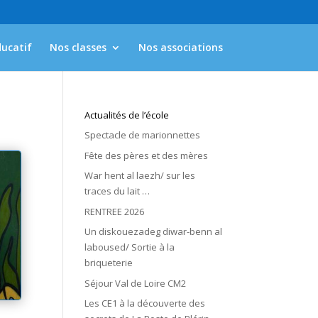
ducatif
Nos classes
Nos associations
Actualités de l’école
Spectacle de marionnettes
Fête des pères et des mères
War hent al laezh/ sur les
traces du lait …
RENTREE 2026
Un diskouezadeg diwar-benn al
laboused/ Sortie à la
briqueterie
Séjour Val de Loire CM2
Les CE1 à la découverte des