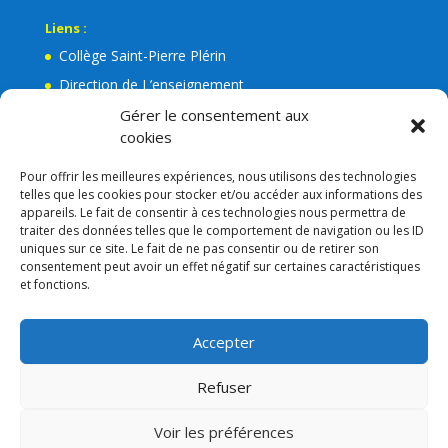
Liens :
Collège Saint-Pierre Plérin
Direction de L’enseignement
La Mairie de Plérin
Gérer le consentement aux
cookies
Ecole Jean Leuduger Plérin
Facebook de l’Apel Notre-Dame
Pour offrir les meilleures expériences, nous utilisons des technologies
telles que les cookies pour stocker et/ou accéder aux informations des
Lien admin
appareils. Le fait de consentir à ces technologies nous permettra de
Mentions légales
traiter des données telles que le comportement de navigation ou les ID
uniques sur ce site. Le fait de ne pas consentir ou de retirer son
RGPD
consentement peut avoir un effet négatif sur certaines caractéristiques
et fonctions.
Consigne VIGIPIRAT
Nos partenaires
Accepter
APEL
Refuser
Voir les préférences