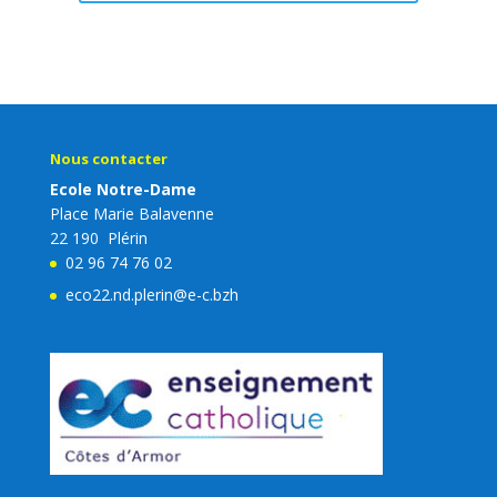
Nous contacter
Ecole Notre-Dame
Place Marie Balavenne
22 190 Plérin
02 96 74 76 02
eco22.nd.plerin@e-c.bzh