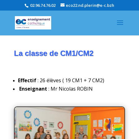
02.96.74.76.02
eco22.nd.plerin@e-c.bzh
La classe de CM1/CM2
Effectif
: 26 élèves ( 19 CM1 + 7 CM2)
Enseignant
: Mr Nicolas ROBIN