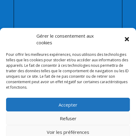
Gérer le consentement aux
cookies
Afficher une carte plus grande
Pour offrir les meilleures expériences, nous utilisons des technologies
telles que les cookies pour stocker et/ou accéder aux informations des
appareils. Le fait de consentir à ces technologies nous permettra de
traiter des données telles que le comportement de navigation ou les ID
Liens :
uniques sur ce site. Le fait de ne pas consentir ou de retirer son
Collège Saint-Pierre Plérin
consentement peut avoir un effet négatif sur certaines caractéristiques
et fonctions.
Direction de L’enseignement
La Mairie de Plérin
Accepter
Ecole Jean Leuduger Plérin
Facebook de l’Apel Notre-Dame
Refuser
Lien admin
Voir les préférences
Mentions légales