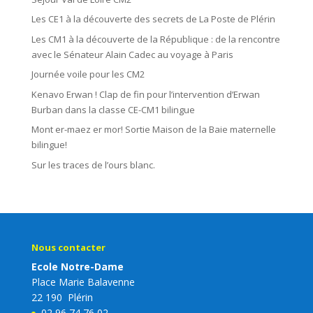
Les CE1 à la découverte des secrets de La Poste de Plérin
Les CM1 à la découverte de la République : de la rencontre
avec le Sénateur Alain Cadec au voyage à Paris
Journée voile pour les CM2
Kenavo Erwan ! Clap de fin pour l’intervention d’Erwan
Burban dans la classe CE-CM1 bilingue
Mont er-maez er mor! Sortie Maison de la Baie maternelle
bilingue!
Sur les traces de l’ours blanc.
Nous contacter
Ecole Notre-Dame
Place Marie Balavenne
22 190 Plérin
02 96 74 76 02