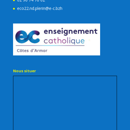
eco22.nd.plerin@e-c.bzh
Nous situer